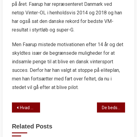
på året. Faarup har repræsenteret Danmark ved
netop Vinter-OL i henholdsvis 2014 og 2018 og han
har også sat den danske rekord for bedste VM-
resultat i styrtløb og super-G.
Men Faarup mistede motivationen efter 14 år og det
skyldtes især de begrænsede muligheder for at
indsamle penge til at blive en dansk vintersport
succes. Derfor har han valgt at stoppe på eliteplan,
men han fortsætter med fart over feltet, da nu i
stedet vil gå efter at blive pilot.
Post
Hvad er forskellen på UFC og MMA?
De bedste danske fodboldspillere
navigation
Related Posts