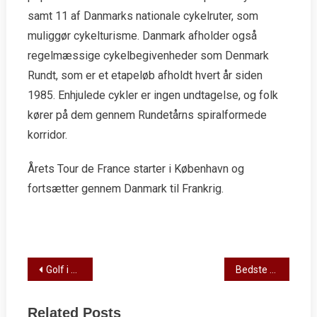
samt 11 af Danmarks nationale cykelruter, som
muliggør cykelturisme. Danmark afholder også
regelmæssige cykelbegivenheder som Denmark
Rundt, som er et etapeløb afholdt hvert år siden
1985. Enhjulede cykler er ingen undtagelse, og folk
kører på dem gennem Rundetårns spiralformede
korridor.
Årets Tour de France starter i København og
fortsætter gennem Danmark til Frankrig.
Post
Golf i Danmark; Hvor populær er den?
Bedste sportsvideospil i 2022
navigation
Related Posts